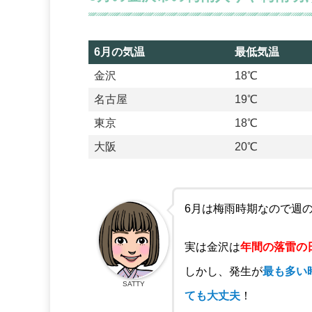
6月の気温
最低気温
6月の気温
最低気温
金沢
18℃
名古屋
19℃
東京
18℃
大阪
20℃
6月は梅雨時期なので週
実は金沢は
年間の落雷の
しかし、発生が
最も多い
SATTY
ても大丈夫
！