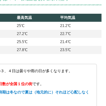
最高気温
平均気温
最高気温
平均気温
25℃
21.2℃
27.2℃
22.7℃
25.5℃
21.4℃
27.8℃
23.5℃
の３、４日は曇りや雨の日が多くなります。
日数が全国１位の街
です。
時期は冬なので夏は（地元的に）それほど心配しなく