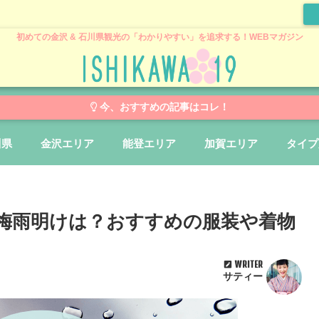
初めての金沢 & 石川県観光の「わかりやすい」を追求する！WEBマガジン
今、おすすめの記事はコレ！
川県
金沢エリア
能登エリア
加賀エリア
タイプ
&梅雨明けは？おすすめの服装や着物
WRITER
サティー