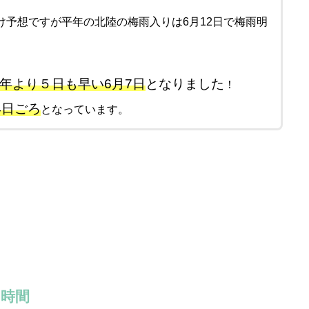
け予想ですが平年の北陸の梅雨入りは6月12日で梅雨明
年より５日も早い6月7日
となりました
！
4日ごろ
となっています。
の時間