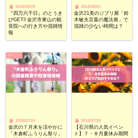
2018/08/19
2018/08/03
『四万六千日』のとうき
金沢21美のジブリ展「鈴
びGET!! 金沢市東山の観
木敏夫言葉の魔法展」で
音院への行き方や混雑情
混雑の少ない時間は？
報
イベント
イベント
2018/07/24
2018/07/20
金沢の７月末を涼やかに
【石川県の人気イベン
「木倉町ふうりん祭り」
ト】７・８月夏休み期間