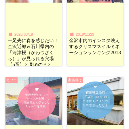
2020/03/18
2018/11/29
一足先に春を感じたい！
金沢市内のインスタ映え
金沢近郊＆石川県内の
するクリスマスイルミネ
「河津桜（かわづざく
ーションランキング2018
ら）」が見られる穴場
【5選】と見頃のまと
め！
カフェ
家族向け