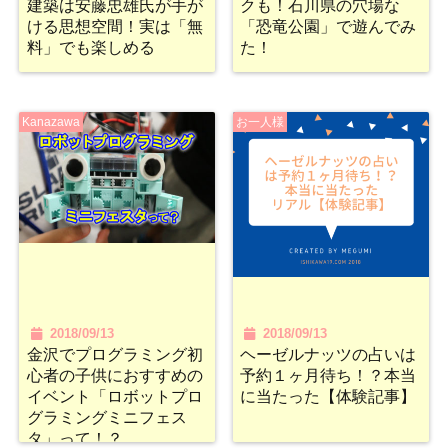
建築は安藤忠雄氏が手が
クも！石川県の穴場な
ける思想空間！実は「無
「恐竜公園」で遊んでみ
料」でも楽しめる
た！
Kanazawa
お一人様
2018/09/13
2018/09/13
金沢でプログラミング初
ヘーゼルナッツの占いは
心者の子供におすすめの
予約１ヶ月待ち！？本当
イベント「ロボットプロ
に当たった【体験記事】
グラミングミニフェス
タ」って！？