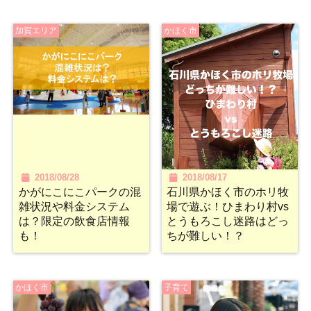
加賀エリア
かほく市
2018/08/28
2018/08/17
かがにこにこパークの混
石川県かほく市のホリ牧
雑状況や料金システム
場で遊ぶ！ひまわり村vs
は？限定の飲食店情報
とうもろこし迷路はどっ
も！
ちが難しい！？
かほく市
子育て