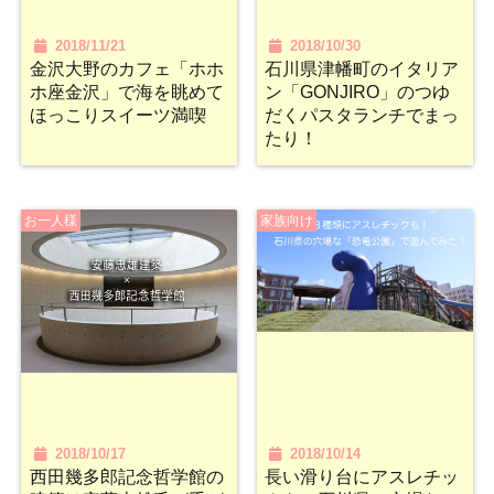
2018/11/21
2018/10/30
金沢大野のカフェ「ホホ
石川県津幡町のイタリア
ホ座金沢」で海を眺めて
ン「GONJIRO」のつゆ
ほっこりスイーツ満喫
だくパスタランチでまっ
たり！
お一人様
家族向け
2018/10/17
2018/10/14
西田幾多郎記念哲学館の
長い滑り台にアスレチッ