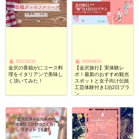
2021/12/10
2020/08/12
金沢の香箱がにコース料
【金沢旅行】実体験レ
理をイタリアンで美味し
ポ！最新のおすすめ観光
く頂いてみた！
スポットと女子向け伝統
工芸体験付き1泊2日プラ
ン
お一人様
イベント