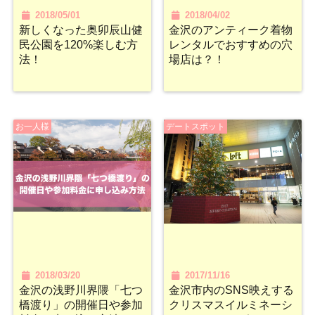
2018/05/01
2018/04/02
新しくなった奥卯辰山健
金沢のアンティーク着物
民公園を120%楽しむ方
レンタルでおすすめの穴
法！
場店は？！
お一人様
デートスポット
2018/03/20
2017/11/16
金沢の浅野川界隈「七つ
金沢市内のSNS映えする
橋渡り」の開催日や参加
クリスマスイルミネーシ