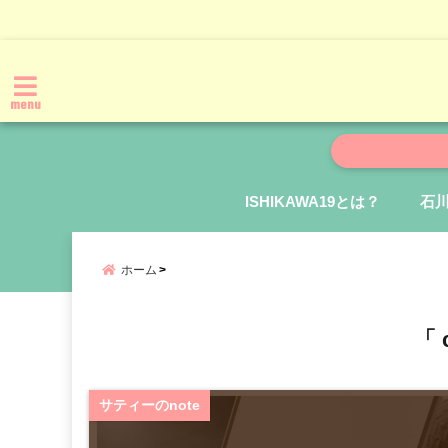
menu
ISHIKAWA19とは？
石
ホーム
「 
サティーのnote