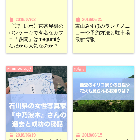
2018/07/02
2018/06/25
【実証レポ】東茶屋街の
東山みずほのランチメニ
パンケーキで有名なカフ
ューや予約方法と駐車場
ェ「多聞」はmegumiさ
最新情報
んだから人気なのか？
ISHIKAWAの人
お祭り
2018/06/19
2018/06/15