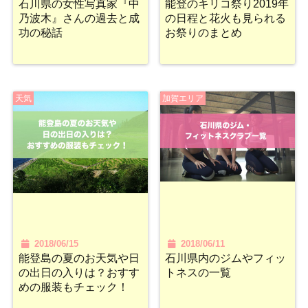
石川県の女性写真家『中
能登のキリコ祭り2019年
乃波木』さんの過去と成
の日程と花火も見られる
功の秘話
お祭りのまとめ
天気
加賀エリア
2018/06/15
2018/06/11
能登島の夏のお天気や日
石川県内のジムやフィッ
の出日の入りは？おすす
トネスの一覧
めの服装もチェック！