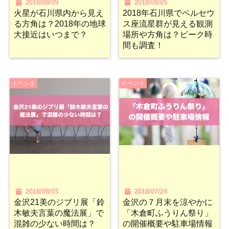
2018/08/09
2018/08/05
火星が石川県内から見え
2018年石川県でペルセウ
る方角は？2018年の地球
ス座流星群が見える観測
大接近はいつまで？
場所や方角は？ピーク時
間も調査！
イベント
イベント
2018/08/03
2018/07/24
金沢21美のジブリ展「鈴
金沢の７月末を涼やかに
木敏夫言葉の魔法展」で
「木倉町ふうりん祭り」
混雑の少ない時間は？
の開催概要や駐車場情報