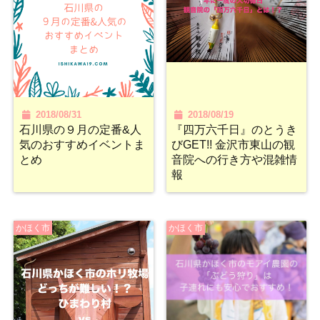
2018/08/31
2018/08/19
石川県の９月の定番&人
『四万六千日』のとうき
気のおすすめイベントま
びGET!! 金沢市東山の観
とめ
音院への行き方や混雑情
報
かほく市
かほく市