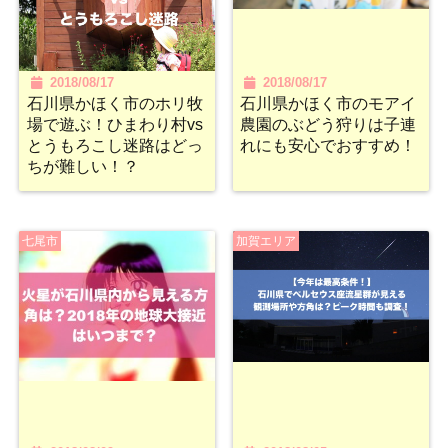
2018/08/17
2018/08/17
石川県かほく市のホリ牧
石川県かほく市のモアイ
場で遊ぶ！ひまわり村vs
農園のぶどう狩りは子連
とうもろこし迷路はどっ
れにも安心でおすすめ！
ちが難しい！？
七尾市
加賀エリア