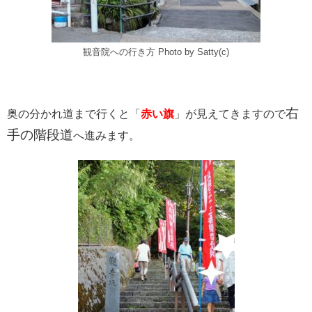
観音院への行き方 Photo by Satty(c)
右
奥の分かれ道まで行くと「
赤い旗
」が見えてきますので
手の階段道
へ進みます。