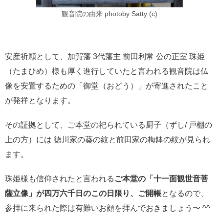
観音院の由来 photoby Satty (c)
安産祈願として、加賀藩 3代藩主 前田利常 公の正室 珠姫
（たまひめ）様も厚く進行していたと言われる観音院は仏
像を安置するための「御堂（おどう）」が寄進されたこと
が発祥となります。
その証拠として、ご本堂の祀られている厨子（ずし/ 戸棚の
上の方）には 徳川家の葵の紋と前田家の梅鉢の紋が見られ
ます。
珠姫様も信仰されたと言われる
ご本堂の「十一面観世音菩
薩立像」が四万六千日のこの日限り、ご開帳
となるので、
参拝に来られた際は有難いお顔を拝んでおきましょう〜 ^^