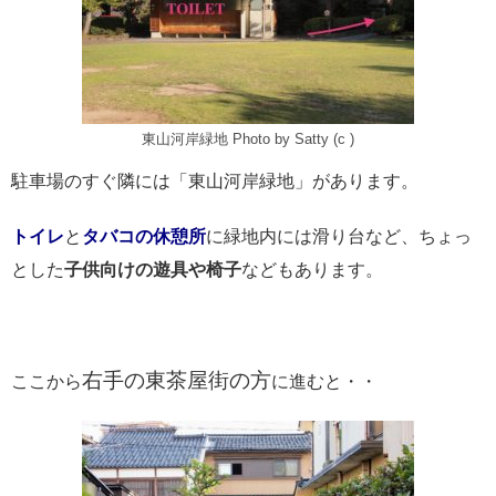
東山河岸緑地 Photo by Satty (c )
駐車場のすぐ隣には「東山河岸緑地」があります。
トイレ
と
タバコの休憩所
に緑地内には滑り台など、ちょっ
とした
子供向けの遊具や椅子
などもあります。
右手の東茶屋街の方
ここから
に進むと・・