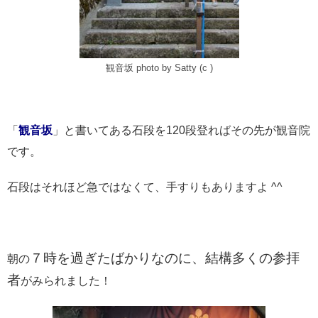
観音坂 photo by Satty (c )
「
観音坂
」と書いてある石段を120段登ればその先が観音院
です。
石段はそれほど急ではなくて、手すりもありますよ ^^
７時を過ぎたばかりなのに、結構多くの参拝
朝の
者
がみられました！