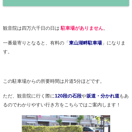
観音院は四万六千日の日は
駐車場がありません
。
一番最寄りとなると、有料の「
東山湖畔駐車場
」になりま
す。
この駐車場からの所要時間は片道5分ほどです。
ただ、観音院に行く際に
120段の石段
や
坂道・分かれ道
もあ
るのでわかりやすい行き方をこちらではご案内します！