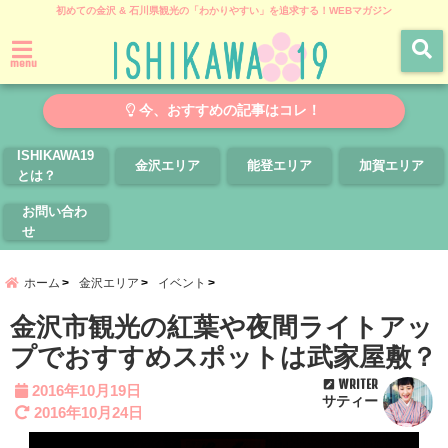
初めての金沢 & 石川県観光の「わかりやすい」を追求する！WEBマガジン
menu
今、おすすめの記事はコレ！
ISHIKAWA19
金沢エリア
能登エリア
加賀エリア
とは？
お問い合わ
せ
ホーム
金沢エリア
イベント
金沢市観光の紅葉や夜間ライトアッ
プでおすすめスポットは武家屋敷？
WRITER
2016年10月19日
サティー
2016年10月24日