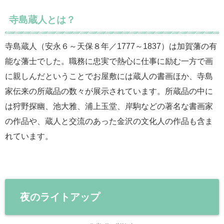
寺島蔵人とは？
寺島蔵人（安永６～天保８年／1777～1837）は加賀藩の有
能な藩士でした。職務に忠実で熱心に仕事に励む一方で画
に親しんだということでお屋敷には蔵人の書画ほか、寺島
家伝来の所蔵品の数々が展示されています。所蔵品の中に
は狩野探幽、池大雅、浦上玉堂、岸駒などの著名な書画家
の作品や、蔵人と交流のあった金沢の文化人の作品も含ま
れています。
夜のライトアップ