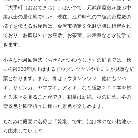
「大手町（おおてまち）」はかつて、元武家屋敷が並ぶ中
級武士の居住地でした。現在、江戸時代の中級武家屋敷の
様子を伝えるお屋敷は、金沢市指定文化財史跡に指定され
ており、お庭以外にお座敷、お茶室、展示室などが見学で
きます。
小さな池泉回遊式（ちせんかいゆうしき）の庭園では、秋
に樹齢300年以上はするドウダンツツジやモミジが見事な紅
葉となります。また、春はドウダンツツジ、他にもツバ
キ、サザンカ、ヤマブキ、アオキ、など総数２００本を超
える木々を見ることができ、初夏は新緑、秋の紅葉、冬の
雪景色と四季折々に違った景色が楽しめます。
ちなみに庭園の名称は「乾泉」です。池は水のない枯池か
ら由来しています。