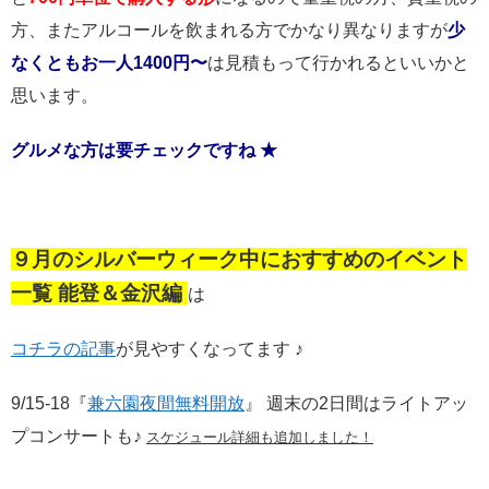
方、またアルコールを飲まれる方でかなり異なりますが
少
なくともお一人1400円〜
は見積もって行かれるといいかと
思います。
グルメな方は要チェックですね ★
９月のシルバーウィーク中におすすめのイベント
一覧 能登＆金沢編
は
コチラの記事
が見やすくなってます ♪
9/15-18『
兼六園夜間無料開放
』 週末の2日間はライトアッ
プコンサートも♪
スケジュール詳細も追加しました！