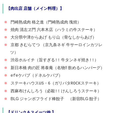
【肉出店 店舗（メイン料理）】
門崎熟成肉 格之進（門崎熟成肉 塊焼）
焼肉 清左ヱ門 六本木店（ハラミの牛ステーキ）
大分県中津からあげ もり山（骨なしからあげ）
京都 きむらてつ （京九条ネギ 牛サーロインカツレ
ツ）
渋谷ホルイチ（旨すぎる
牛タンネギ焼き
）
!!
!!
新日本橋 肉の匠 将泰庵（名物!! 飲めるハンバーグ）
ケバブ（ドネルケバブ）
efe
ステーキハウス
（ガリバタ
ステーキ）
US・6
ROCK
西麻布けんしろう（必殺
けんしろうステーキ）
!!
BLG ジャンボフライド棒餃子 （新宿BLG 餃子）
【ドリンク＆スイーツ他 】