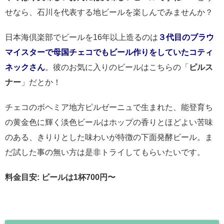
せなら、石川を代表する地ビールを楽しんでみませんか？
日本海倶楽部でビールを16年以上造るのは
３代目のブラウ
マイスターで母国チェコでもビール作りをしていたコティ
ネックさん
。
彼のお気に入りのビールはこちらの「
ピルス
ナー
」だとか！
チェコのボヘミア地方ピルゼーニュで生まれた、能登育ち
の黄金色に輝く淡色ビールはホップの香りとほどよい苦味
のある、きりりとした味わいが特徴の下面発酵ビール。ま
だ試した事の無い方は是非トライしてもらいたいです。
料金目安: ビールは1杯700円〜