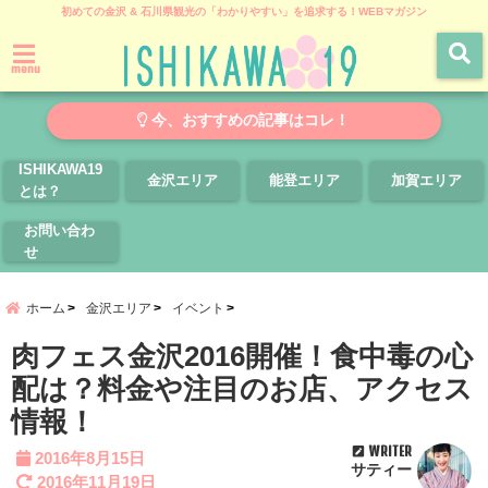
初めての金沢 & 石川県観光の「わかりやすい」を追求する！WEBマガジン
menu
今、おすすめの記事はコレ！
ISHIKAWA19
金沢エリア
能登エリア
加賀エリア
とは？
お問い合わ
せ
ホーム
金沢エリア
イベント
肉フェス金沢2016開催！食中毒の心
配は？料金や注目のお店、アクセス
情報！
WRITER
2016年8月15日
サティー
2016年11月19日