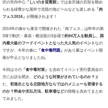
沢の市内中心
「しいのき迎賓館」
では金沢城の石垣を眺め
られる緑豊かな屋外で北陸の地ビールなども楽しめる
「肉
フェス2016」
が開催されます！
2014年の春から東京で開催された「肉フェス」は昨年の第
3弾で駒沢・幕張・横須賀の3会場で
約94万人を動員し、国
内最大級のフードイベントとなった大人気のイベント
なの
ですが、今年の春に
「食中毒問題」
があり夏はイベント開
催が中止となりましたね。
今回はその
「食中毒対策」
も含めてイベント実行委員会の
方にお話を聞き、
どのような対策がされているのか？
ま
た、
初進出となる北陸地方ならではのメニューも登場する
のか？料金や支払方法、駐車場など
の情報も含めてまとめ
てみました。