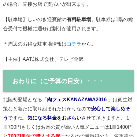
の場合、直接お店で支払いが出来ます。
【駐車場】しいのき迎賓館の
有料駐車場
。駐車券は1階の総
合受付で機械に通せば割引が適用されます。
＊周辺のお得な駐車場情報は
コチラ
から。
【主催】
AATJ株式会社、テレビ金沢
おわりに（ご予算の目安）・・・
北陸初登場となる「
肉フェスKANAZAWA2016
」は衛生対
策など新たに取り組まれたばかりなので
安心して楽しめそ
う
ですね。
気になる料金をおさらい
させて頂きますと、１
皿700円もしくはお肉の質が高い人気メニューは1皿1400円
と
700円単位で購入する形
になるので量重視の方、質重視の