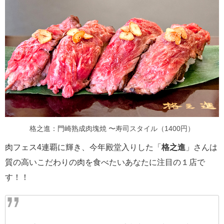
格之進：門崎熟成肉塊焼 〜寿司スタイル（1400円）
肉フェス4連覇に輝き、今年殿堂入りした「
格之進
」さんは
質の高いこだわりの肉を食べたいあなたに注目の１店で
す！！