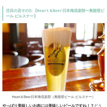
注目の店その3; 【
＆
日本海倶楽部ー奥能登ビ
Heart
Beer
ール ピルスナー】
Heart＆Beer日本海倶楽部（奥能登ビール ピルスナー）
やっぱり
美味しいお肉には美味しいビールですね！？
どう