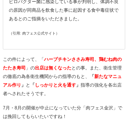
ピロバクター菌に感染している事が判明し、体調不良
の原因が同商品を飲食した事に起因する食中毒症状で
あるとのご指摘をいただきました。
（引用: 肉フェス公式サイト）
この件によって、「
ハーブチキンささみ寿司、鶏むね肉の
たたき寿司
」の
出店は無くなった
との事。また、衛生管理
の徹底の為各衛生機関からの指導のもと、
「
新たなマニュ
アル作り
」
と
「
しっかりと火を通す
」
指導の強化を各出店
者へされたそうです。
7月・8月の開催が中止になっていた分「肉フェス金沢」で
は挽回してもらいたいですね！