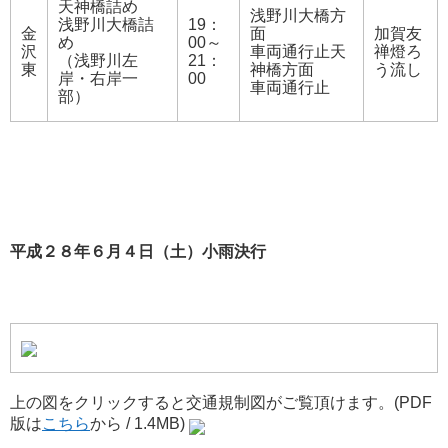
天神橋詰め
浅野川大橋方
浅野川大橋詰
19：
金
面
加賀友
め
00～
沢
車両通行止天
禅燈ろ
（浅野川左
21：
東
神橋方面
う流し
岸・右岸一
00
車両通行止
部）
平成２８年６月４日（土）小雨決行
上の図をクリックすると交通規制図がご覧頂けます。(PDF
版は
こちら
から / 1.4MB)