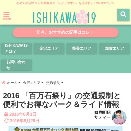
初めての金沢 & 石川県観光の「わかりやすい」を追求する！WEBマガジン
menu
今、おすすめの記事はコレ！
ISHIKAWA19
金沢エリア
能登エリア
加賀エリア
とは？
お問い合わ
せ
ホーム
金沢エリア
交通規制
2016 「百万石祭り」の交通規制と
便利でお得なパーク＆ライド情報
WRITER
2016年6月3日
サティー
2016年8月29日