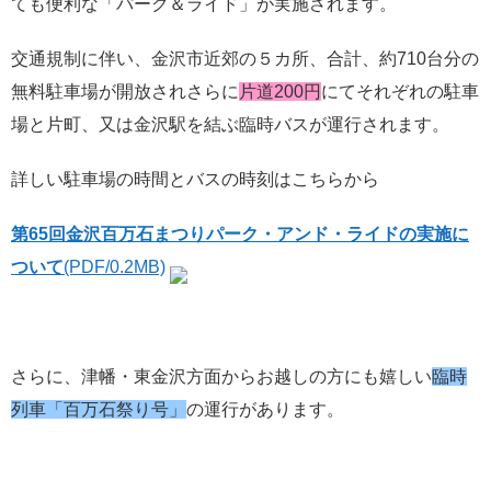
ても便利な「パーク＆ライド」が実施されます。
交通規制に伴い、金沢市近郊の５カ所、合計、約710台分の
無料駐車場が開放されさらに
片道200円
にてそれぞれの駐車
場と片町、又は金沢駅を結ぶ臨時バスが運行されます。
詳しい駐車場の時間とバスの時刻はこちらから
第65回金沢百万石まつりパーク・アンド・ライドの実施に
ついて
(PDF/0.2MB)
さらに、津幡・東金沢方面からお越しの方にも嬉しい
臨時
列車「百万石祭り号」
の運行があります。