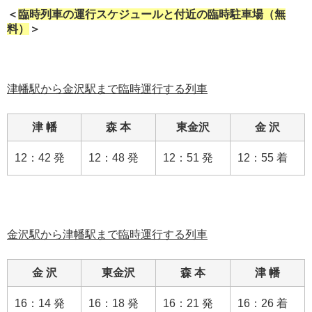
＜
臨時列車の運行スケジュールと付近の臨時駐車場（無
料）
＞
津幡駅から金沢駅まで臨時運行する列車
津 幡
森 本
東金沢
金 沢
12：42 発
12：48 発
12：51 発
12：55 着
金沢駅から津幡駅まで臨時運行する列車
金 沢
東金沢
森 本
津 幡
16：14 発
16：18 発
16：21 発
16：26 着