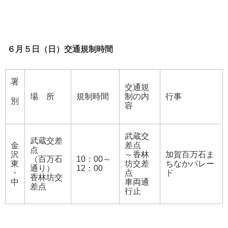
６月５日（日）交通規制時間
署
交通規
場 所
規制時間
制の内
行事
別
容
武蔵交
武蔵交差
金
差点
点
沢
～香林
加賀百万石ま
（百万石
10：00～
東
坊交差
ちなかパレー
通り）
12：00
・
点
ド
香林坊交
中
車両通
差点
行止