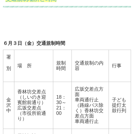
６月３日（金）交通規制時間
署
規制
交通規制の内
場 所
行事
別
時間
容
広坂交差点方
香林坊交差点
面
（しいのき迎
18：
金
車両通行止
子ども
賓館前通り）
30～
沢
（路線バス除
提灯太
広坂交差点
21：
中
く）香林坊交
鼓行列
（市役所前通
00
差点方面
り）
車両通行止