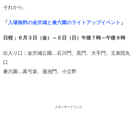
それから、
「
入場無料の金沢城と兼六園のライトアップイベント
」
日程；６月３日（金）～５日（日）午後７時～午後９時
出入り口；金沢城公園…石川門、黒門、大手門、玉泉院丸
口
兼六園…真弓坂、蓮池門、小立野
スポンサードリンク