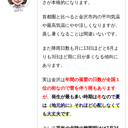
さが本格的になります。
SATTY
首都圏と比べると金沢市内の平均気温
や最高気温にやや涼しくなりますが、
蒸し暑くなることは間違いないです。
また降雨日数も月に13日ほどと6月よ
りも3日ほど雨に日が多くなる傾向に
あります。
実は金沢は
年間の落雷の日数が全国１
位の街なので雷を伴う雨もあります
が
、
発生が最も多い時期は
冬
なので
夏
は（地元的に）それほど心配しなくて
も大丈夫
です
。