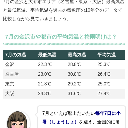
7月の金沢と大都市エリア（名古屋・東京・大阪）最高気温
と最低気温、平均気温を過去の気象庁の10年分のデータで
比較しながら見ていきましょう。
7月の金沢市や都市の平均気温と梅雨明けは？
7月の気温
最低気温
最高気温
平均気温
7月の気温
最低気温
最高気温
平均気温
金沢
22.3 ℃
28.8℃
25.3℃
名古屋
23.0℃
30.8℃
26.4℃
東京
21.8℃
29.2℃
25.0℃
大阪
24.3℃
31.6℃
27.4℃
7月といえば暦上だいたい
毎年7日に小
暑（しょうしょ）
を迎え、全国的に暑