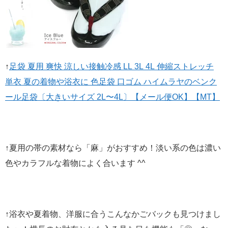
↑
足袋 夏用 爽快 涼しい接触冷感 LL 3L 4L 伸縮ストレッチ
単衣 夏の着物や浴衣に 色足袋 口ゴム ハイムラヤのベンク
ール足袋〔大きいサイズ 2L〜4L〕【メール便OK】【MT】
↑夏用の帯の素材なら「麻」がおすすめ！淡い系の色は濃い
色やカラフルな着物によく合います ^^
↑浴衣や夏着物、洋服に合うこんなかごバックも見つけまし