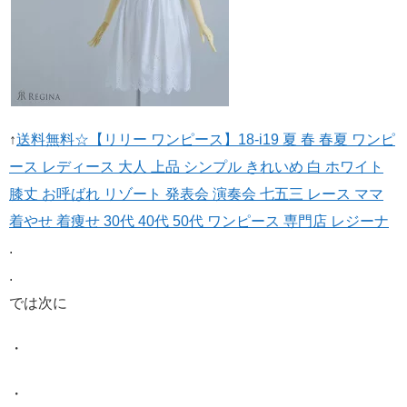
↑
送料無料☆【リリー ワンピース】18-i19 夏 春 春夏 ワンピ
ース レディース 大人 上品 シンプル きれいめ 白 ホワイト
膝丈 お呼ばれ リゾート 発表会 演奏会 七五三 レース ママ
着やせ 着痩せ 30代 40代 50代 ワンピース 専門店 レジーナ
.
.
では次に
・
・