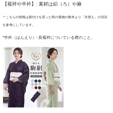
【襦袢や半衿】: 素材は絽（ろ）や麻
＊こちらの情報は着付けを習った時の着物の教本より「衣替え」の項目
を参考にしています。
*半衿（はんえり）: 長襦袢についている襟のこと。