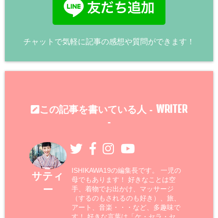
チャットで気軽に記事の感想や質問ができます！
WRITER
この記事を書いている人 -
-
ISHIKAWA19の編集長です。 一児の
サティ
母でもあります！ 好きなことは空
ー
手、着物でお出かけ、マッサージ
（するのもされるのも好き）、旅、
アート、音楽・・・など、多趣味で
す！ 好きな言葉は「ケ・セラ・セ