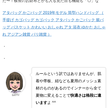
た〜！横長のお財布とかも入る見た目も機能も「◎」な
アタバッグ かごバッグ 2019年モデル 筒型ハンドバッグ （
手提げ カゴバッグ カゴバック アタバック かごバック 籠バ
ッグ バスケット かわいい おしゃれ アタ 浴衣 ゆかた おしゃ
れ アジアン雑貨 バリ雑貨 ）
・
・
ルールという訳ではありませんが、肌
着や帯板、紐なども夏用のメッシュ素
材のものがあるのでインナーから全て
夏物に変えることで
快適さは格段に違
SATTY
います
よ ^^