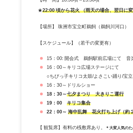
★
22:00 頃から花火 （雨天の場合、翌日に
【場所】 珠洲市宝立町鵜飼（鵜飼川河口）
【スケジュール】（若干の変更有）
15：00: 開会式 鵜飼駅前広場にて
16：00～キリコ広場ステージにて
○ちびっ子キリコ太鼓/よさこい踊り/宝
16：30～ドリルショー
18：30～
七夕まつり 大きりこ運行
19：00
キリコ集合
22：00～
海中乱舞 花火打ち上げ（約
【 観覧席】
有料の
桟敷席あり。
＊大変人気のた