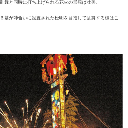
乱舞と同時に打ち上げられる花火の景観は壮美。
６基が沖合いに設置され
た松明を目指して乱舞する様はこ