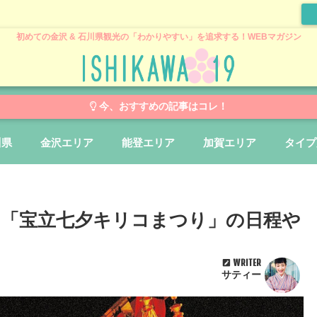
初めての金沢 & 石川県観光の「わかりやすい」を追求する！WEBマガジン
今、おすすめの記事はコレ！
川県
金沢エリア
能登エリア
加賀エリア
タイプ
祭り「宝立七夕キリコまつり」の日程や
WRITER
サティー