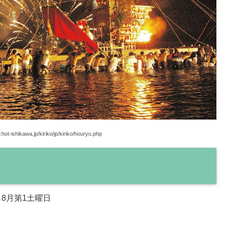
.hot-ishikawa.jp/kiriko/jp/kiriko/houryu.php
ら8月第1土曜日