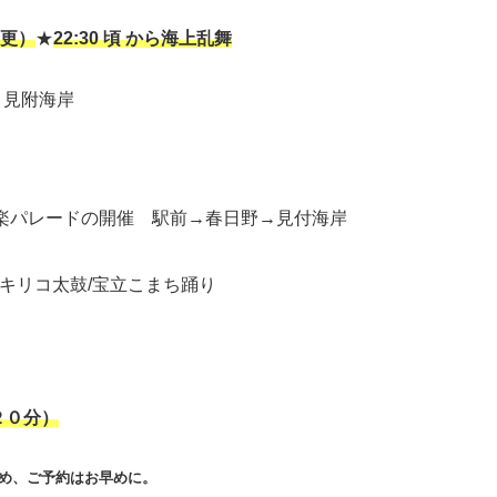
変更）
★
22:30 頃 から海上乱舞
 見附海岸
 音楽パレードの開催 駅前→春日野→見付海岸
立キリコ太鼓/宝立こまち踊り
２０分）
め、ご予約はお早めに。