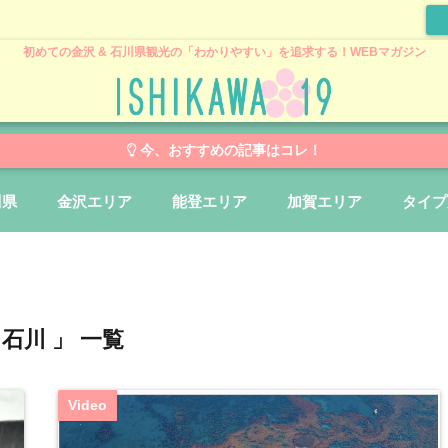
初めての金沢 & 石川県観光の「わかりやすい」を追求する！WEBマガジン
今、おすすめの記事はコレ！
川県
金沢エリア
能登エリア
加賀エリア
タイプ
 石川 」 一覧
Video