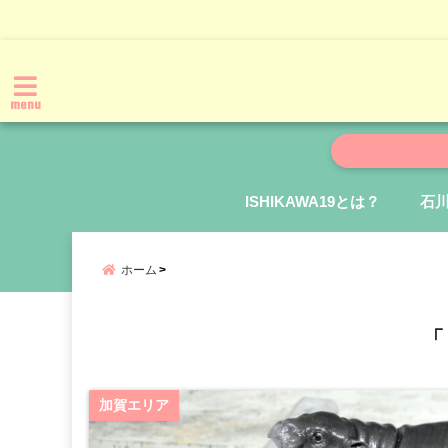
menu
ISHIKAWA19とは？
石
ホーム
「
加賀エリア