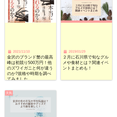
2021/11/10
2019/01/29
金沢のブランド蟹の最高
２月に石川県で旬なグル
峰は初競り500万円！他
メや食材とは？関連イベ
のズワイガニと何が違う
ントまとめも！
のか?規格や時期を調べ
てみました。
天気