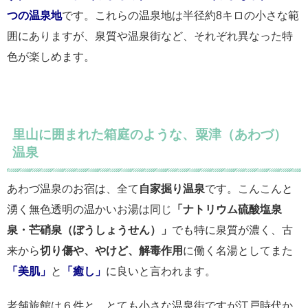
つの温泉地
です。これらの温泉地は半径約8キロの小さな範
囲にありますが、泉質や温泉街など、それぞれ異なった特
色が楽しめます。
里山に囲まれた箱庭のような、粟津（あわづ）
温泉
あわづ温泉のお宿は、全て
自家掘り温泉
です。こんこんと
湧く無色透明の温かいお湯は同じ
「ナトリウム硫酸塩泉
泉・芒硝泉（ぼうしょうせん）」
でも特に泉質が濃く、古
来から
切り傷や、やけど、解毒作用
に働く名湯としてまた
「美肌」
と
「癒し」
に良いと言われます。
老舗旅館は６件と、とても小さな温泉街ですが江戸時代か