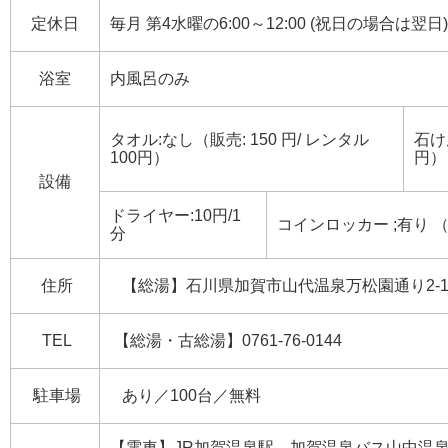
定休日
毎月 第4水曜の6:00～12:00 (祝日の場合は翌日)
浴室
内風呂のみ
タオル:なし（販売: 150 円/ レンタル
石け
100円）
円）
設備
ドライヤー:10円/1
コインロッカー ;有り （
分
住所
【総湯】石川県加賀市山代温泉万松園通り2-1【
TEL
【総湯・古総湯】0761-76-0144
駐車場
あり／100台／無料
【電車】JR加賀温泉駅→加賀温泉バス山中温泉