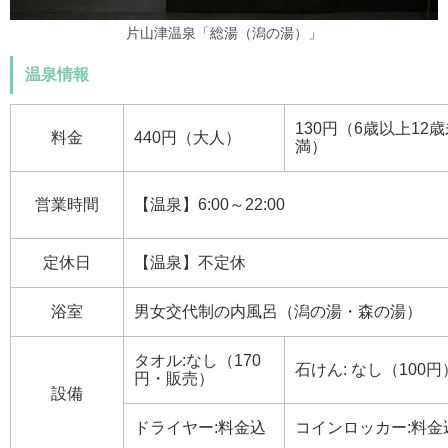
片山津温泉「総湯（潟の湯）」
温泉情報
130円（6歳以上12
料金
440円（大人）
満）
営業時間
【温泉】6:00～22:00
定休日
【温泉】不定休
浴室
男女交代制の内風呂（潟の湯・森の湯）
タオル:なし（170
石けん: なし（100円
円・販売）
設備
ドライヤー:料金込
コインロッカー:料金