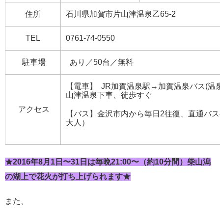
住所
石川県加賀市片山津温泉乙65-2
TEL
0761-74-0550
駐車場
あり／50台／無料
【電車】 JR加賀温泉駅→加賀温泉バス(温
山津温泉下車、徒歩すぐ
アクセス
【バス】金沢市内から毎日2往復、直通バス有
大人）
★2016年8月1日〜31日は毎晩21:00〜（約10分間）柴山潟
の湖上で花火が打ち上げられます★
また、