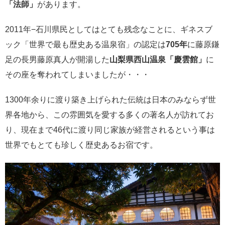
「法師」
があります。
2011年−石川県民としてはとても残念なことに、ギネスブ
ック「世界で最も歴史ある温泉宿」の認定は
705年
に藤原鎌
足の長男藤原真人が開湯した
山梨県西山温泉「慶雲館」
に
その座を奪われてしまいましたが・・・
1300年余りに渡り築き上げられた伝統は日本のみならず世
界各地から、この雰囲気を愛する多くの著名人が訪れてお
り、現在まで46代に渡り同じ家族が経営されるという事は
世界でもとても珍しく歴史あるお宿です。