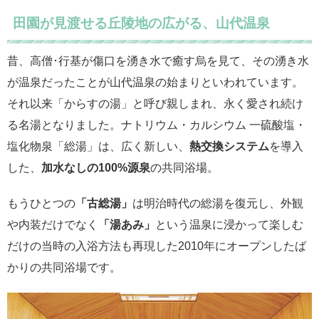
田園が見渡せる丘陵地の広がる、山代温泉
昔、高僧･行基が傷口を湧き水で癒す烏を見て、その湧き水
が温泉だったことが山代温泉の始まりといわれています。
それ以来「からすの湯」と呼び親しまれ、永く愛され続け
る名湯となりました。ナトリウム・カルシウム 一硫酸塩・
塩化物泉「総湯」は、広く新しい、
熱交換システム
を導入
した、
加水なしの100%源泉
の共同浴場。
もうひとつの
「古総湯」
は明治時代の総湯を復元し、外観
や内装だけでなく
「湯あみ」
という温泉に浸かって楽しむ
だけの当時の入浴方法も再現した2010年にオープンしたば
かりの共同浴場です。