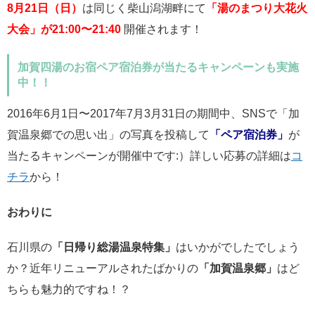
8月21日（日）
は同じく柴山潟湖畔にて
「湯のまつり大花火
大会」が21:00〜21:40
開催されます！
加賀四湯のお宿ペア宿泊券が当たるキャンペーンも実施
中！！
2016年6月1日〜2017年7月3月31日の期間中、SNSで「加
賀温泉郷での思い出」の写真を投稿して
「ペア宿泊券」
が
当たるキャンペーンが開催中です:）詳しい応募の詳細は
コ
チラ
から！
おわりに
石川県の
「日帰り総湯温泉特集」
はいかがでしたでしょう
か？近年リニューアルされたばかりの
「加賀温泉郷」
はど
ちらも魅力的ですね！？