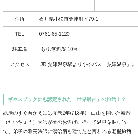
住所
石川県小松市粟津町イ79-1
TEL
0761-65-1120
駐車場
あり/無料/約10台
アクセス
JR 粟津温泉駅より小松バス「粟津温泉」にて
ギネスブックにも認定された「世界最古」の旅館！？
総湯のすぐ向かえには養老2年(718年)、白山を開いた泰澄
（たいちょう）大師が夢のお告げに従って温泉を掘り当
て、弟子の雅亮法師に湯治宿を建てたと言われる
老舗旅館