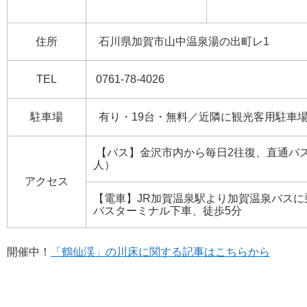
住所
石川県加賀市山中温泉湯の出町レ1
TEL
0761-78-4026
駐車場
有り・19台・無料／近隣に観光客用駐車
【バス】金沢市内から毎日2往復、直通バス有
人）
アクセス
【電車】JR加賀温泉駅より加賀温泉バスに
バスターミナル下車、徒歩5分
開催中！
「鶴仙渓」の川床に関する記事はこちらから