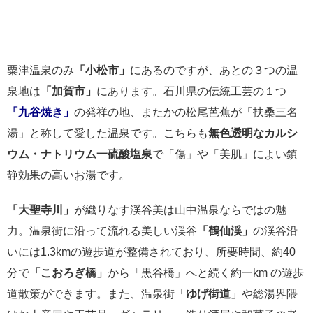
粟津温泉のみ
「小松市」
にあるのですが、あとの３つの温
泉地は
「加賀市」
にあります。石川県の伝統工芸の１つ
「九谷焼き」
の発祥の地、またかの松尾芭蕉が「扶桑三名
湯」と称して愛した温泉です。こちらも
無色透明なカルシ
ウム・ナトリウム一硫酸塩泉
で「傷」や「美肌」によい鎮
静効果の高いお湯です。
「大聖寺川」
が織りなす渓谷美は山中温泉ならではの魅
力。温泉街に沿って流れる美しい渓谷
「鶴仙渓」
の渓谷沿
いには1.3kmの遊歩道が整備されており、所要時間、約40
分で
「こおろぎ橋」
から「黒谷橋」へと続く約一km の遊歩
道散策ができます。また、温泉街「
ゆげ街道
」や総湯界隈