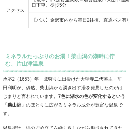
口下車、徒歩5分
アクセス
【バス】金沢市内から毎日2往復、直通バス有り（
ミネラルたっぷりのお湯！柴山潟の湖畔に佇
む、片山津温泉
承応2（1653）年 鷹狩りに出掛けた大聖寺二代藩主・前
田利明が、偶然、柴山潟から湧き出す湯を発見したのがは
じまりと言われています。
7色に湖水の色が変化するという
「
柴山潟」
のほとりに広がるミネラル成分が豊富な温泉で
す。
温泉街は、潟の埋め立てを繰り返しながら形成されてきた