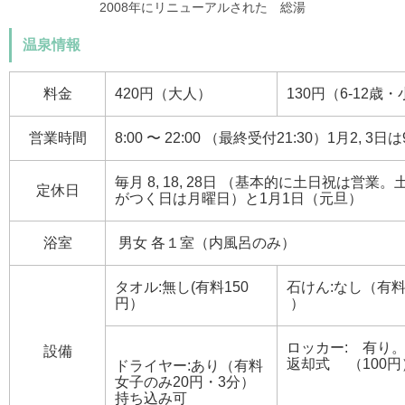
2008年にリニューアルされた 総湯
温泉情報
料金
420円（大人）
130円（6-12歳
営業時間
8:00 〜 22:00 （最終受付21:30）1月2, 3日は9
毎月 8, 18, 28日 （基本的に土日祝は営
定休日
がつく日は月曜日）と1月1日（元旦）
浴室
男女 各１室（内風呂のみ）
タオル:無し(有料150
石けん:なし（有料:
円）
）
ロッカー: 有り
設備
返却式 （100円
ドライヤー:あり（有料
女子のみ20円・3分）
持ち込み可