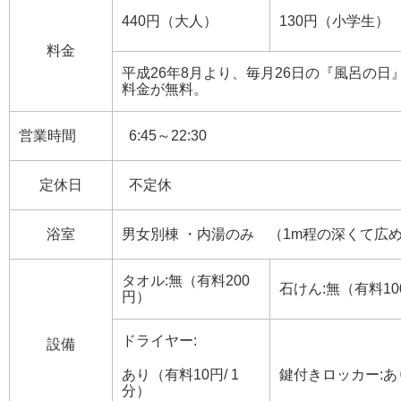
440円（大人）
130円（小学生）
料金
平成26年8月より、毎月26日の『風呂の日
料金が無料。
営業時間
6:45～22:30
定休日
不定休
浴室
男女別棟 ・内湯のみ （1m程の深くて広
タオル:無（有料200
石けん:無（有料10
円）
ドライヤー:
設備
あり（有料10円/ 1
鍵付きロッカー:あ
分）