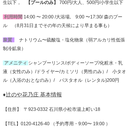
生以下，
【
プールのみ】
700円/大人、500円/小学生以下
利用時間
14:00 〜 20:00 /大浴場, 9:00 〜17:30/ 森のプー
ル （8月31日までその年の天候により早まる事も）
泉質
ナトリウム〜硫酸塩・塩化物泉（弱アルカリ性低張
制冷鉱泉）
アメニティ
シャンプーリンス/ボディーソープ/化粧水・乳
液（女性のみ）/ドライヤー/カミソリ（男性のみ）/ 小タオ
ル（入浴のおとなのみ）/ バスタオル（レンタル)200円
♦
辻のや花乃庄 基本情報
【住所】 〒923-0332 石川県小松市湯上町い18
【TEL】0120-4126-40 （予約専用・9:00〜 19:00 ）