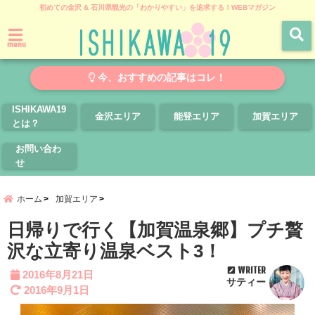
初めての金沢 & 石川県観光の「わかりやすい」を追求する！WEBマガジン
menu
今、おすすめの記事はコレ！
ISHIKAWA19
金沢エリア
能登エリア
加賀エリア
とは？
お問い合わ
せ
ホーム
加賀エリア
日帰りで行く【加賀温泉郷】プチ贅
沢な立寄り温泉ベスト3！
WRITER
2016年8月21日
サティー
2016年9月1日