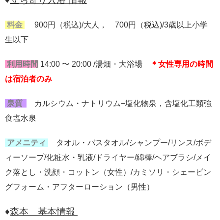
料金
900円（税込)/大人， 700円（税込)/3歳以上小学
生以下
利用時間
14:00 〜 20:00 /湯畑・大浴場
＊女性専用の時間
は宿泊者のみ
泉質
カルシウム・ナトリウム−塩化物泉，含塩化工類強
食塩水泉
アメニティ
タオル・バスタオル/
シャンプー/リンス/ボデ
ィーソープ/化粧水・乳液/ドライヤー/綿棒/ヘアブラシ/メイ
ク落とし・洗顔・コットン（女性）/カミソリ・シェービン
グフォーム・アフターローション（男性）
♦
森本 基本情報