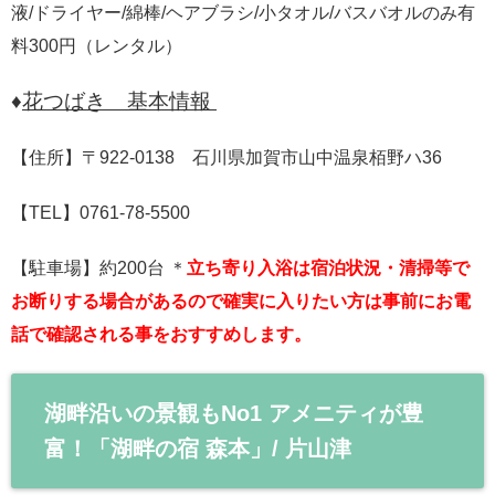
液/ドライヤー/綿棒/ヘアブラシ/小タオル/バスバオルのみ有
料300円（レンタル）
♦
花つばき 基本情報
【住所】〒922-0138 石川県加賀市山中温泉栢野ハ36
【TEL】0761-78-5500
【駐車場】約200台 ＊
立ち寄り入浴は宿泊状況・清掃等で
お断りする場合があるので確実に入りたい方は事前にお電
話で確認される事をおすすめします。
湖畔沿いの景観もNo1 アメニティが豊
富！「湖畔の宿 森本」/ 片山津