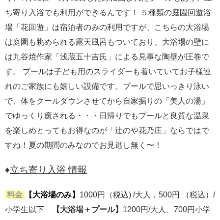
ち寄り入浴でも利用ができるんです！ ５種類の庭園回遊浴
場「花回遊」は宿泊者のみの利用ですが、こちらの大浴場
は庭園も眺められる露天風呂もついており、大浴場の壁に
は九谷焼作家「浅蔵五十吉氏」による見事な陶壁が圧巻で
す。 プールは子ども用のスライダーも着いていてお子様連
れのご家族にも嬉しい設備です。プールで思いっきり泳い
で、体をクールダウンさせてから自家掘りの「美人の湯」
でゆっくり癒される・・・日帰りでもプールと良質な温泉
を楽しめとってもお得なのが「辻のや花乃庄」ならではで
すね！夏の期間のみなのでお見逃し無く〜！
♦
立ち寄り入浴 情報
料金
【
大
浴場のみ】
1000円（税込) /大人，500円 （税込）/
小学生以下
【大浴場＋プール】
1200円/大人、700円小学