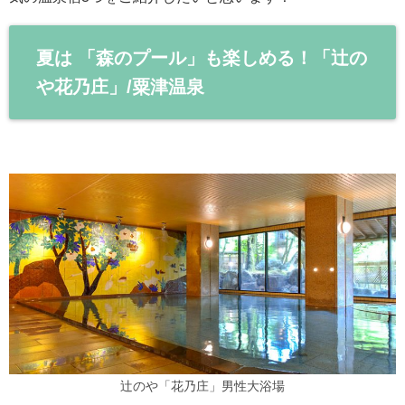
夏は 「森のプール」も楽しめる！「辻の
や花乃庄」/粟津温泉
辻のや「花乃庄」男性大浴場