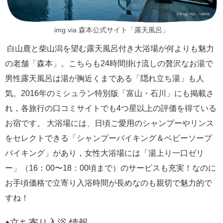
img via 森本公式サイト「露天風呂」
白山鹿と柴山潟を望む露天風呂付き大浴場が何よりも魅力
の老舗「森本」。こちらも24時間掛け流しの贅沢なお湯で
男性露天風呂は湯が胸近くまである「隠れ立ち湯」も人
気。2016年のミシュラン特別版「富山・石川」にも掲載さ
れ，各旅行の口コミサイトでも4つ星以上の評価を得ている
お宿です。 大浴場には、日頃ご愛用のシャンプーやリンス
をセレクトできる「シャンプーバイキング＆ベビーソープ
バイキング」があり，女性大浴場には「湯上り一口ゼリ
ー」（16：00〜18：00頃まで）のサービスも充実！なのに
お手頃価格で立寄り入浴時間が長めなのも親切で魅力的で
すね！
♦
立ち寄り入浴 情報