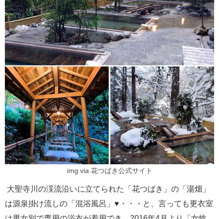
img via 花つばき公式サイト
大聖寺川の渓流沿いに立てられた「花つばき」の「湯畑」
は源泉掛け流しの「混浴風呂」♥・・・と、言っても更衣室
は男女別で専用の浴衣が着用でき，2016年4月より「女性