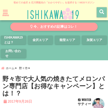
初めての金沢 & 石川県観光の「わかりやすい」を追求する！WEBマガジン
menu
今、おすすめの記事はコレ！
ISHIKAWA19
金沢エリア
能登エリア
加賀エリア
とは？
お問い合わ
せ
ホーム
野々市
野々市で大人気の焼きたてメロンパ
ン専門店【お得なキャンペーン】と
は！？
WRITER
2017年9月26日
サティー