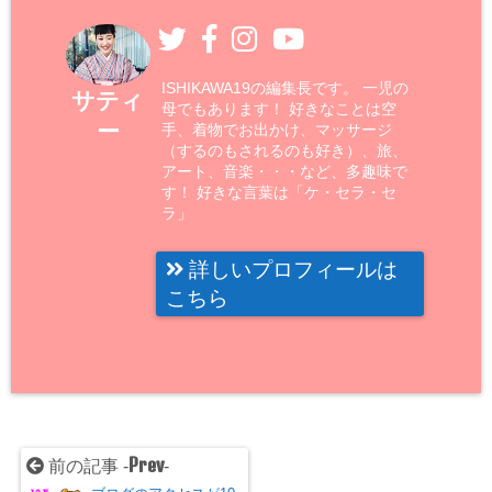
ISHIKAWA19の編集長です。 一児の
サティ
母でもあります！ 好きなことは空
ー
手、着物でお出かけ、マッサージ
（するのもされるのも好き）、旅、
アート、音楽・・・など、多趣味で
す！ 好きな言葉は「ケ・セラ・セ
ラ」
詳しいプロフィールは
こちら
Prev
前の記事 -
-