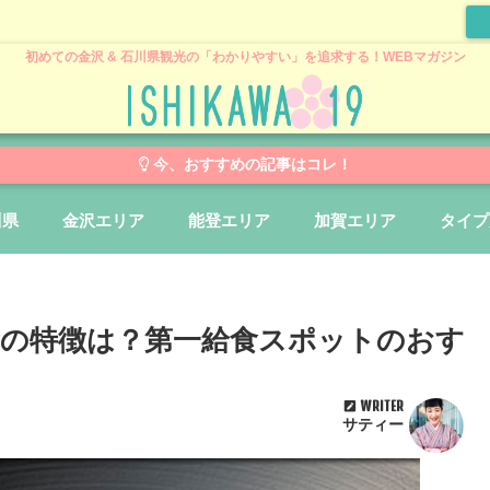
初めての金沢 & 石川県観光の「わかりやすい」を追求する！WEBマガジン
今、おすすめの記事はコレ！
川県
金沢エリア
能登エリア
加賀エリア
タイプ
水所の特徴は？第一給食スポットのおす
WRITER
サティー