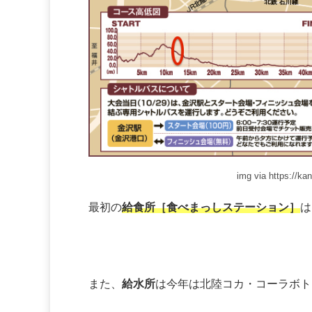
img via https://ka
最初の
給食所［食べまっしステーション］
は
また、
給水所
は今年は北陸コカ・コーラボ