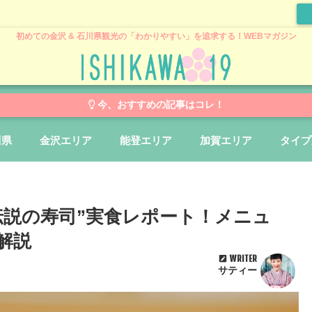
初めての金沢 & 石川県観光の「わかりやすい」を追求する！WEBマガジン
今、おすすめの記事はコレ！
川県
金沢エリア
能登エリア
加賀エリア
タイプ
伝説の寿司”実食レポート！メニュ
解説
WRITER
サティー