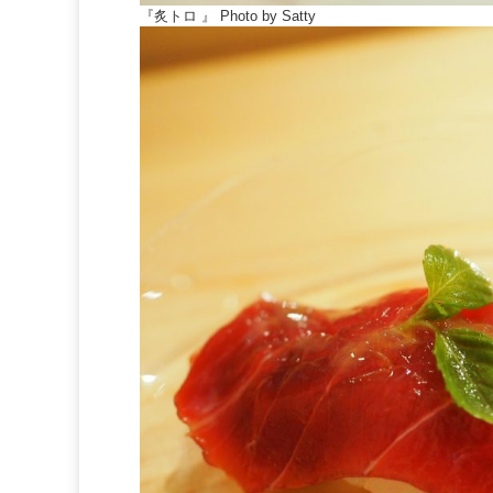
『炙トロ 』 Photo by Satty